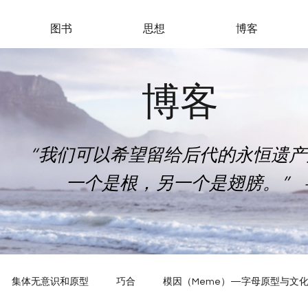
图书
思想
博客
博客
“我们可以希望留给后代的永恒遗
一个是根，另一个是翅膀。” 
集体无意识和原型
巧合
模因（Meme）—字母原型与文