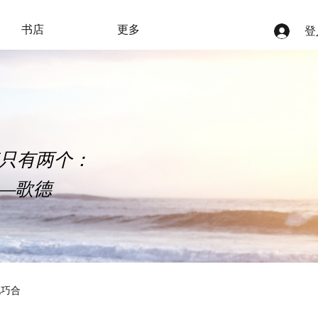
书店
更多
登
产只有两个：
—
歌德
化巧合