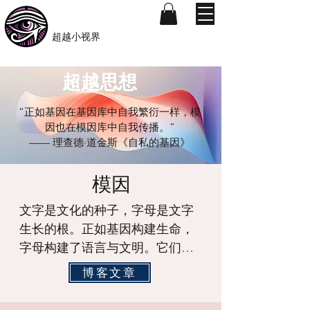
​Beyond-i
​超越小视界
超越思想
“正如基因在基因库中自我繁衍一样，模
因也在模因库中自我传播。”
—— 理查德·道金斯《自私的基因》
模因
文字是文化的种子，字母是文字
生长的根。正如基因构建生命，
字母构建了语言与文明。它们不
仅孕育了西方书写体系，也成为
博客文章
东方普通话拼音的基础。
