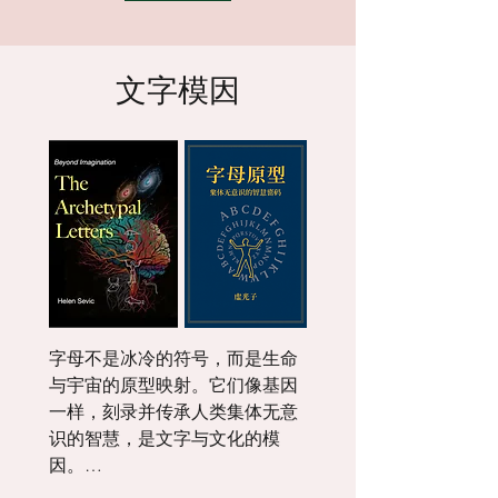
择延续自身，模因则通过模仿、交
流与记忆在心智之间复制与扩散。
一个模因可以是一句口号、一种时
尚、一种仪式，甚至一个科学概念
文字模因
——凡是能够在人与人之间被复制
的文化信息单元都可称为模因。道
金斯认为，文化的演化不仅源于人
的主观意图，也源于这些在集体意
识中自我传播、相互竞争的信息单
位。
字母不是冰冷的符号，而是生命
与宇宙的原型映射。它们像基因
一样，刻录并传承人类集体无意
识的智慧，是文字与文化的模
因。
