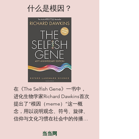
作为人类集体无意识的编码，字
​什么是模因？
母本能地记录、复制并传播文
化，承载着人类精神的延续。因
此，字母更深层的意义在于：它
们本身就是文化的模因。

在字母的原型之中，蕴藏着集体
无意识的底层逻辑，其中包含的
智慧与真理，往往超出我们日常
意识所能觉察的范围。
在《The Selfish Gene》一书中，
进化生物学家Richard Dawkins首次
提出了“模因（meme）”这一概
念，用以说明观念、符号、旋律、
信仰与文化习惯在社会中的传播方
式，类似于生物进化中的基因复制
当当网
机制。正如基因通过繁殖与自然选